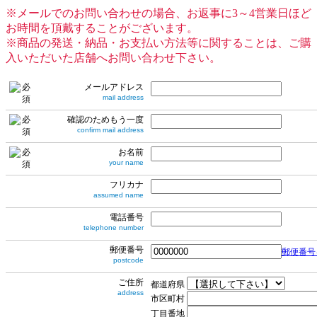
※メールでのお問い合わせの場合、お返事に3～4営業日ほど
お時間を頂戴することがございます。
※商品の発送・納品・お支払い方法等に関することは、ご購
入いただいた店舗へお問い合わせ下さい。
メールアドレス
mail address
確認のためもう一度
confirm mail address
お名前
your name
フリカナ
assumed name
電話番号
telephone number
郵便番号
郵便番号
postcode
ご住所
都道府県
address
市区町村
丁目番地